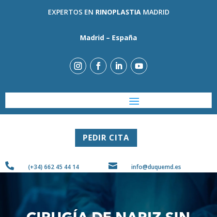
EXPERTOS EN
RINOPLASTIA
MADRID
Madrid – España
PEDIR CITA


(+34) 662 45 44 14
info@duquemd.es