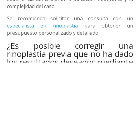
complejidad del caso.
Se recomienda solicitar una consulta con un
especialista en rinoplastia
para obtener un
presupuesto personalizado y detallado.
¿Es posible corregir una
rinoplastia previa que no ha dado
los resultados deseados mediante
la rinoplastia de preservación?
En algunos casos, es posible corregir una
rinoplastia
previa
que no ha dado los resultados deseados
mediante la rinoplastia de preservación.
Sin embargo, en la mayoría de los casos debe
utilizarse una rinoplastia estructural. Esto dependerá
de la evaluación individual de cada caso y de las
características específicas de la cirugía previa.