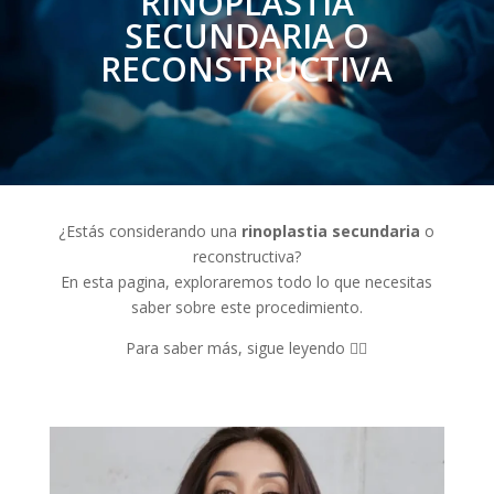
RINOPLASTIA
SECUNDARIA O
RECONSTRUCTIVA
¿Estás considerando una
rinoplastia secundaria
o
reconstructiva?
En esta pagina, exploraremos todo lo que necesitas
saber sobre este procedimiento.
Para saber más, sigue leyendo 👇🏻