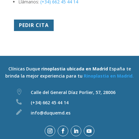
Llámanos:
(+34) 662 45 44 14
PEDIR CITA
Clínicas Duque
rinoplastia ubicada en Madrid
España te
brinda la mejor experiencia para tu
Rinoplastia en Madrid
.

Calle del General Díaz Porlier, 57, 28006

(+34) 662 45 44 14

info@duquemd.es