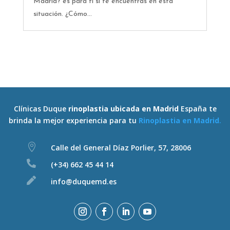
Madrid? es para tí si te encuentras en esta
situación. ¿Cómo...
Clínicas Duque
rinoplastia ubicada en Madrid
España te
brinda la mejor experiencia para tu
Rinoplastia en Madrid
.

Calle del General Díaz Porlier, 57, 28006

(+34) 662 45 44 14

info@duquemd.es