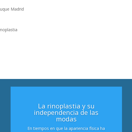
La rinoplastia y su
independencia de las
modas
En tiempos en que la apariencia física ha